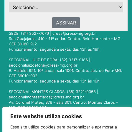
ASSINAR
SEDE: (31) 3527-7676 |
cress@cress-mg.org.br
Rua Guajajaras, 410 - 11º andar. Centro. Belo Horizonte - MG.
CEP 30180-912
Funcionamento: segunda a sexta, das 13h às 19h
SECCIONAL JUIZ DE FORA: (32) 3217-9186 |
seccionaljuizdefora@cress-mg.org.br
R. Halfeld, 651. 10º andar, sala 1001. Centro. Juiz de Fora-MG.
CEP 36010-002
Funcionamento: segunda a sexta, das 13h às 19h
SECCIONAL MONTES CLAROS: (38) 3221-9358 |
seccionalmontesclaros@cress-mg.org.br
Av. Coronel Prates, 376 - sala 301. Centro. Montes Claros -
MG. CEP 39400-104
Funcionamento: segunda a sexta, das 13h às 19h
Este website utiliza cookies
SECCIONAL UBERLÂNDIA: (34) 3236-3024 |
Esse site utiliza cookies para personalizar e aprimorar a
seccionaluberlandia@cress-mg.org.br