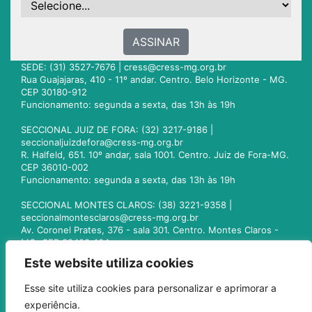
ASSINAR
SEDE: (31) 3527-7676 |
cress@cress-mg.org.br
Rua Guajajaras, 410 - 11º andar. Centro. Belo Horizonte - MG.
CEP 30180-912
Funcionamento: segunda a sexta, das 13h às 19h
SECCIONAL JUIZ DE FORA: (32) 3217-9186 |
seccionaljuizdefora@cress-mg.org.br
R. Halfeld, 651. 10º andar, sala 1001. Centro. Juiz de Fora-MG.
CEP 36010-002
Funcionamento: segunda a sexta, das 13h às 19h
SECCIONAL MONTES CLAROS: (38) 3221-9358 |
seccionalmontesclaros@cress-mg.org.br
Av. Coronel Prates, 376 - sala 301. Centro. Montes Claros -
MG. CEP 39400-104
Funcionamento: segunda a sexta, das 13h às 19h
Este website utiliza cookies
SECCIONAL UBERLÂNDIA: (34) 3236-3024 |
Esse site utiliza cookies para personalizar e aprimorar a
seccionaluberlandia@cress-mg.org.br
experiência.
Av. Afonso Pena, 547 - sala 101. Uberlândia - MG. CEP