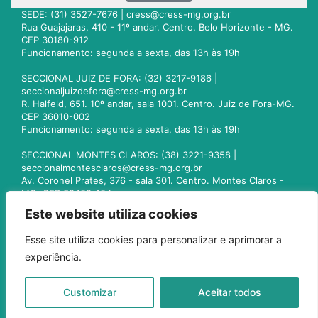
SEDE: (31) 3527-7676 |
cress@cress-mg.org.br
Rua Guajajaras, 410 - 11º andar. Centro. Belo Horizonte - MG.
CEP 30180-912
Funcionamento: segunda a sexta, das 13h às 19h
SECCIONAL JUIZ DE FORA: (32) 3217-9186 |
seccionaljuizdefora@cress-mg.org.br
R. Halfeld, 651. 10º andar, sala 1001. Centro. Juiz de Fora-MG.
CEP 36010-002
Funcionamento: segunda a sexta, das 13h às 19h
SECCIONAL MONTES CLAROS: (38) 3221-9358 |
seccionalmontesclaros@cress-mg.org.br
Av. Coronel Prates, 376 - sala 301. Centro. Montes Claros -
MG. CEP 39400-104
Funcionamento: segunda a sexta, das 13h às 19h
Este website utiliza cookies
SECCIONAL UBERLÂNDIA: (34) 3236-3024 |
Esse site utiliza cookies para personalizar e aprimorar a
seccionaluberlandia@cress-mg.org.br
experiência.
Av. Afonso Pena, 547 - sala 101. Uberlândia - MG. CEP
38400-128
Funcionamento: segunda a sexta, das 13h às 19h
Customizar
Aceitar todos