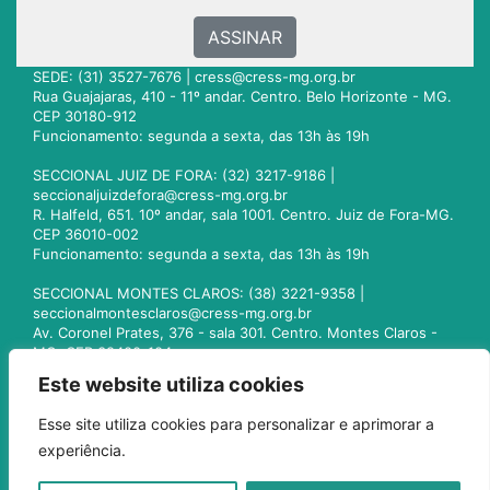
ASSINAR
SEDE: (31) 3527-7676 |
cress@cress-mg.org.br
Rua Guajajaras, 410 - 11º andar. Centro. Belo Horizonte - MG.
CEP 30180-912
Funcionamento: segunda a sexta, das 13h às 19h
SECCIONAL JUIZ DE FORA: (32) 3217-9186 |
seccionaljuizdefora@cress-mg.org.br
R. Halfeld, 651. 10º andar, sala 1001. Centro. Juiz de Fora-MG.
CEP 36010-002
Funcionamento: segunda a sexta, das 13h às 19h
SECCIONAL MONTES CLAROS: (38) 3221-9358 |
seccionalmontesclaros@cress-mg.org.br
Av. Coronel Prates, 376 - sala 301. Centro. Montes Claros -
MG. CEP 39400-104
Funcionamento: segunda a sexta, das 13h às 19h
Este website utiliza cookies
SECCIONAL UBERLÂNDIA: (34) 3236-3024 |
Esse site utiliza cookies para personalizar e aprimorar a
seccionaluberlandia@cress-mg.org.br
experiência.
Av. Afonso Pena, 547 - sala 101. Uberlândia - MG. CEP
38400-128