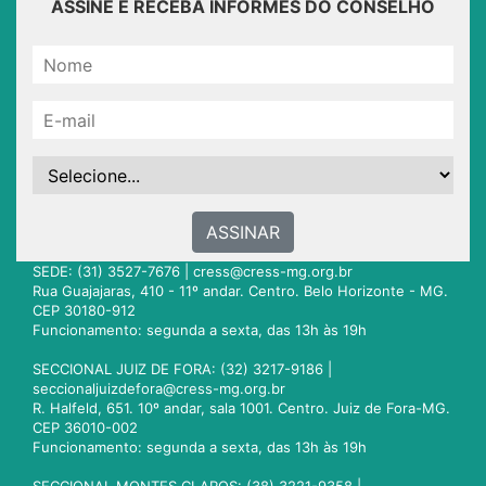
ASSINE E RECEBA INFORMES DO CONSELHO
ASSINAR
SEDE: (31) 3527-7676 |
cress@cress-mg.org.br
Rua Guajajaras, 410 - 11º andar. Centro. Belo Horizonte - MG.
CEP 30180-912
Funcionamento: segunda a sexta, das 13h às 19h
SECCIONAL JUIZ DE FORA: (32) 3217-9186 |
seccionaljuizdefora@cress-mg.org.br
R. Halfeld, 651. 10º andar, sala 1001. Centro. Juiz de Fora-MG.
CEP 36010-002
Funcionamento: segunda a sexta, das 13h às 19h