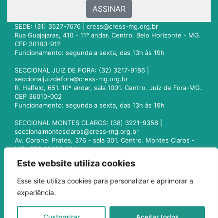
ASSINAR
SEDE: (31) 3527-7676 |
cress@cress-mg.org.br
Rua Guajajaras, 410 - 11º andar. Centro. Belo Horizonte - MG.
CEP 30180-912
Funcionamento: segunda a sexta, das 13h às 19h
SECCIONAL JUIZ DE FORA: (32) 3217-9186 |
seccionaljuizdefora@cress-mg.org.br
R. Halfeld, 651. 10º andar, sala 1001. Centro. Juiz de Fora-MG.
CEP 36010-002
Funcionamento: segunda a sexta, das 13h às 19h
SECCIONAL MONTES CLAROS: (38) 3221-9358 |
seccionalmontesclaros@cress-mg.org.br
Av. Coronel Prates, 376 - sala 301. Centro. Montes Claros -
MG. CEP 39400-104
Funcionamento: segunda a sexta, das 13h às 19h
Este website utiliza cookies
SECCIONAL UBERLÂNDIA: (34) 3236-3024 |
Esse site utiliza cookies para personalizar e aprimorar a
seccionaluberlandia@cress-mg.org.br
experiência.
Av. Afonso Pena, 547 - sala 101. Uberlândia - MG. CEP
38400-128
Funcionamento: segunda a sexta, das 13h às 19h
Customizar
Aceitar todos