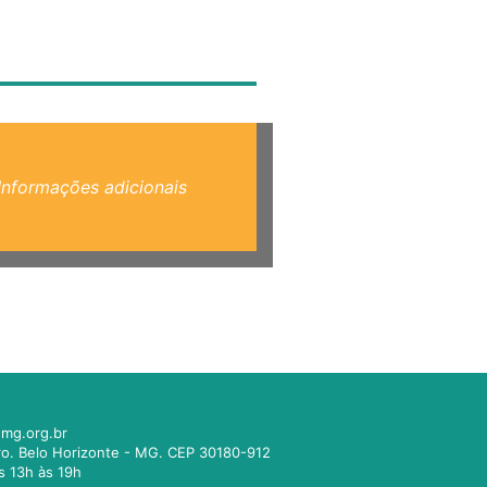
Informações adicionais
mg.org.br
tro. Belo Horizonte - MG. CEP 30180-912
s 13h às 19h