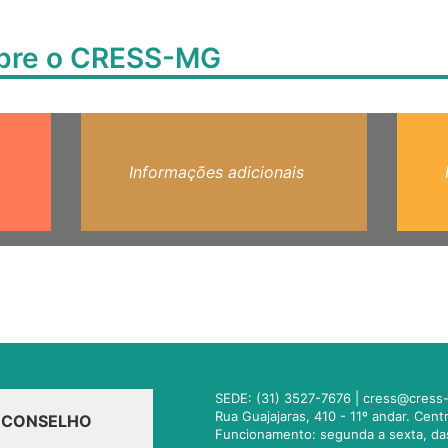
obre o CRESS-MG
Informações adicionais
SEDE: (31) 3527-7676 |
cress@cress-
Rua Guajajaras, 410 - 11º andar. Cen
O CONSELHO
Funcionamento: segunda a sexta, da