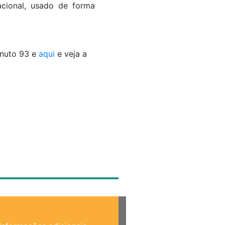
acional, usado de forma
inuto 93 e
aqui
e veja a