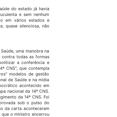
aúde do estado já havia
truculenta e sem nenhum
do em vários estados e
a, quase silenciosa, não
da Saúde, uma manobra na
S contra todas as formas
olitizar a conferência e
 14ª CNS", que contempla
vos" modelos de gestão
onal de Saúde e na mídia
mocrático acontecido em
tapa nacional da 14ª CNS.
egimento da 14ª CNS. Foi
aprovada sob o pulso do
ão da carta aconteceram
 que o ministro encerrou