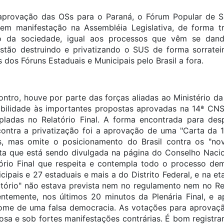
 aprovação das OSs para o Paraná, o Fórum Popular de S
 em manifestação na Assembléia Legislativa, de forma 
 da sociedade, igual aos processos que vêm se dan
 Estão destruindo e privatizando o SUS de forma sorrateir
dos Fóruns Estaduais e Municipais pelo Brasil a fora.
contro, houve por parte das forças aliadas ao Ministério 
sibilidade às importantes propostas aprovadas na 14ª CN
ladas no Relatório Final. A forma encontrada para desp
 contra a privatização foi a aprovação de uma "Carta da
, mas omite o posicionamento do Brasil contra os "no
arta que está sendo divulgada na página do Conselho Naci
tório Final que respeita e contempla todo o processo de
ipais e 27 estaduais e mais a do Distrito Federal, e na e
atório" não estava prevista nem no regulamento nem no R
entemente, nos últimos 20 minutos da Plenária Final, e 
ome de uma falsa democracia. As votações para aprovaç
osa e sob fortes manifestações contrárias. É bom registrar