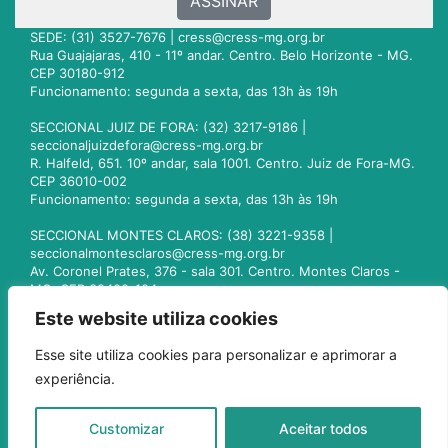
ASSINAR
SEDE: (31) 3527-7676 |
cress@cress-mg.org.br
Rua Guajajaras, 410 - 11º andar. Centro. Belo Horizonte - MG.
CEP 30180-912
Funcionamento: segunda a sexta, das 13h às 19h
SECCIONAL JUIZ DE FORA: (32) 3217-9186 |
seccionaljuizdefora@cress-mg.org.br
R. Halfeld, 651. 10º andar, sala 1001. Centro. Juiz de Fora-MG.
CEP 36010-002
Funcionamento: segunda a sexta, das 13h às 19h
SECCIONAL MONTES CLAROS: (38) 3221-9358 |
seccionalmontesclaros@cress-mg.org.br
Av. Coronel Prates, 376 - sala 301. Centro. Montes Claros -
MG. CEP 39400-104
Funcionamento: segunda a sexta, das 13h às 19h
Este website utiliza cookies
SECCIONAL UBERLÂNDIA: (34) 3236-3024 |
Esse site utiliza cookies para personalizar e aprimorar a
seccionaluberlandia@cress-mg.org.br
experiência.
Av. Afonso Pena, 547 - sala 101. Uberlândia - MG. CEP
38400-128
Funcionamento: segunda a sexta, das 13h às 19h
Customizar
Aceitar todos