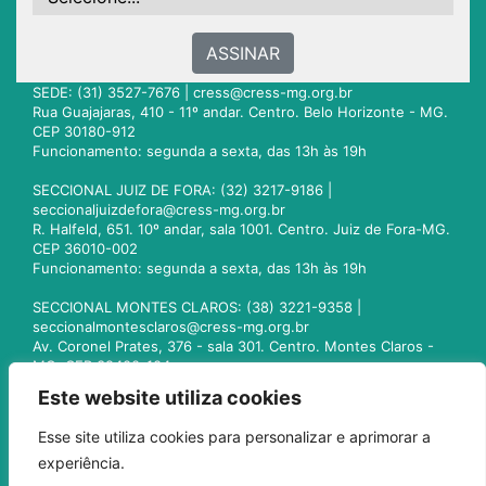
ASSINAR
SEDE: (31) 3527-7676 |
cress@cress-mg.org.br
Rua Guajajaras, 410 - 11º andar. Centro. Belo Horizonte - MG.
CEP 30180-912
Funcionamento: segunda a sexta, das 13h às 19h
SECCIONAL JUIZ DE FORA: (32) 3217-9186 |
seccionaljuizdefora@cress-mg.org.br
R. Halfeld, 651. 10º andar, sala 1001. Centro. Juiz de Fora-MG.
CEP 36010-002
Funcionamento: segunda a sexta, das 13h às 19h
SECCIONAL MONTES CLAROS: (38) 3221-9358 |
seccionalmontesclaros@cress-mg.org.br
Av. Coronel Prates, 376 - sala 301. Centro. Montes Claros -
MG. CEP 39400-104
Funcionamento: segunda a sexta, das 13h às 19h
Este website utiliza cookies
SECCIONAL UBERLÂNDIA: (34) 3236-3024 |
Esse site utiliza cookies para personalizar e aprimorar a
seccionaluberlandia@cress-mg.org.br
experiência.
Av. Afonso Pena, 547 - sala 101. Uberlândia - MG. CEP
38400-128