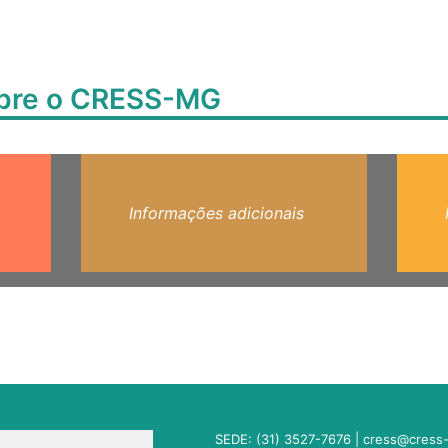
obre o CRESS-MG
Informações adicionais
SEDE: (31) 3527-7676 |
cress@cress-