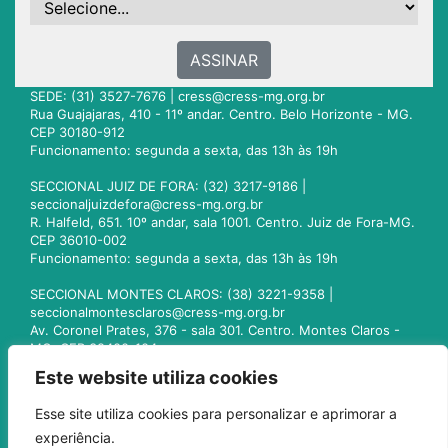
ASSINAR
SEDE: (31) 3527-7676 |
cress@cress-mg.org.br
Rua Guajajaras, 410 - 11º andar. Centro. Belo Horizonte - MG.
CEP 30180-912
Funcionamento: segunda a sexta, das 13h às 19h
SECCIONAL JUIZ DE FORA: (32) 3217-9186 |
seccionaljuizdefora@cress-mg.org.br
R. Halfeld, 651. 10º andar, sala 1001. Centro. Juiz de Fora-MG.
CEP 36010-002
Funcionamento: segunda a sexta, das 13h às 19h
SECCIONAL MONTES CLAROS: (38) 3221-9358 |
seccionalmontesclaros@cress-mg.org.br
Av. Coronel Prates, 376 - sala 301. Centro. Montes Claros -
MG. CEP 39400-104
Funcionamento: segunda a sexta, das 13h às 19h
Este website utiliza cookies
SECCIONAL UBERLÂNDIA: (34) 3236-3024 |
Esse site utiliza cookies para personalizar e aprimorar a
seccionaluberlandia@cress-mg.org.br
experiência.
Av. Afonso Pena, 547 - sala 101. Uberlândia - MG. CEP