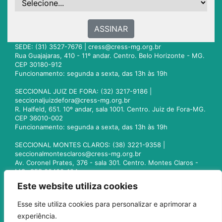
ASSINAR
SEDE: (31) 3527-7676 |
cress@cress-mg.org.br
Rua Guajajaras, 410 - 11º andar. Centro. Belo Horizonte - MG.
CEP 30180-912
Funcionamento: segunda a sexta, das 13h às 19h
SECCIONAL JUIZ DE FORA: (32) 3217-9186 |
seccionaljuizdefora@cress-mg.org.br
R. Halfeld, 651. 10º andar, sala 1001. Centro. Juiz de Fora-MG.
CEP 36010-002
Funcionamento: segunda a sexta, das 13h às 19h
SECCIONAL MONTES CLAROS: (38) 3221-9358 |
seccionalmontesclaros@cress-mg.org.br
Av. Coronel Prates, 376 - sala 301. Centro. Montes Claros -
MG. CEP 39400-104
Funcionamento: segunda a sexta, das 13h às 19h
Este website utiliza cookies
SECCIONAL UBERLÂNDIA: (34) 3236-3024 |
Esse site utiliza cookies para personalizar e aprimorar a
seccionaluberlandia@cress-mg.org.br
experiência.
Av. Afonso Pena, 547 - sala 101. Uberlândia - MG. CEP