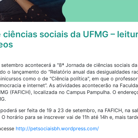
 ciências sociais da UFMG – leitu
eos
e setembro acontecerá a "8ª Jornada de ciências sociais d
do o lançamento do "Relatório anual das desigualdades raci
inicursos como o de "Ciência política", em que o professor
ocracia e internet”. As atividades acontecerão na Faculda
MG (FAFICH), localizada no Campus Pampulha. O endereço 
MG.
 poderá ser feita de 19 a 23 de setembro, na FAFICH, na s
O horário para se inscrever vai de 11h até 14h e, mais tarde
 acesse
http://petsociaisbh.wordpress.com/