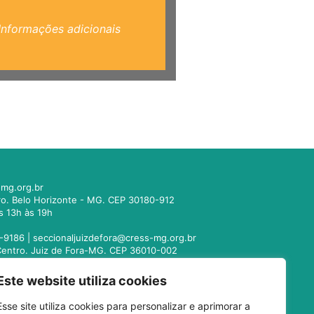
Informações adicionais
mg.org.br
tro. Belo Horizonte - MG. CEP 30180-912
s 13h às 19h
-9186 |
seccionaljuizdefora@cress-mg.org.br
1. Centro. Juiz de Fora-MG. CEP 36010-002
s 13h às 19h
Este website utiliza cookies
221-9358 |
seccionalmontesclaros@cress-
Esse site utiliza cookies para personalizar e aprimorar a
 Centro. Montes Claros - MG. CEP 39400-104