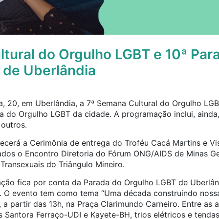
tural do Orgulho LGBT e 10ª Par
 de Uberlândia
, 20, em Uberlândia, a 7ª Semana Cultural do Orgulho LGBT
da do Orgulho LGBT da cidade. A programação inclui, ainda
 outros.
tecerá a Cerimônia de entrega do Troféu Cacá Martins e Vis
zados o Encontro Diretoria do Fórum ONG/AIDS de Minas Ger
 Transexuais do Triângulo Mineiro.
ão fica por conta da Parada do Orgulho LGBT de Uberlând
o. O evento tem como tema “Uma década construindo nossa
a partir das 13h, na Praça Clarimundo Carneiro. Entre as 
 Santora Ferraço-UDI e Kayete-BH, trios elétricos e tenda