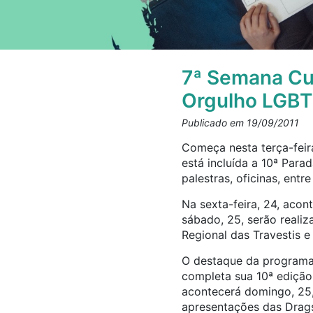
7ª Semana Cul
Orgulho LGBT
Publicado em 19/09/2011
Começa nesta terça-feira
está incluída a 10ª Para
palestras, oficinas, entre
Na sexta-feira, 24, acon
sábado, 25, serão reali
Regional das Travestis e
O destaque da programaç
completa sua 10ª ediçã
acontecerá domingo, 25, 
apresentações das Drags