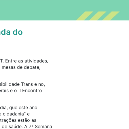
ada do
. Entre as atividades,
, mesas de debate,
ibilidade Trans e no,
ais e o II Encontro
ia, que este ano
 cidadania” e
atrações estão as
s de saúde. A 7ª Semana