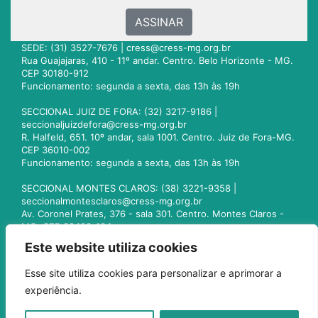
ASSINAR
SEDE: (31) 3527-7676 |
cress@cress-mg.org.br
Rua Guajajaras, 410 - 11º andar. Centro. Belo Horizonte - MG.
CEP 30180-912
Funcionamento: segunda a sexta, das 13h às 19h
SECCIONAL JUIZ DE FORA: (32) 3217-9186 |
seccionaljuizdefora@cress-mg.org.br
R. Halfeld, 651. 10º andar, sala 1001. Centro. Juiz de Fora-MG.
CEP 36010-002
Funcionamento: segunda a sexta, das 13h às 19h
SECCIONAL MONTES CLAROS: (38) 3221-9358 |
seccionalmontesclaros@cress-mg.org.br
Av. Coronel Prates, 376 - sala 301. Centro. Montes Claros -
MG. CEP 39400-104
Funcionamento: segunda a sexta, das 13h às 19h
Este website utiliza cookies
SECCIONAL UBERLÂNDIA: (34) 3236-3024 |
Esse site utiliza cookies para personalizar e aprimorar a
seccionaluberlandia@cress-mg.org.br
experiência.
Av. Afonso Pena, 547 - sala 101. Uberlândia - MG. CEP
38400-128
Funcionamento: segunda a sexta, das 13h às 19h