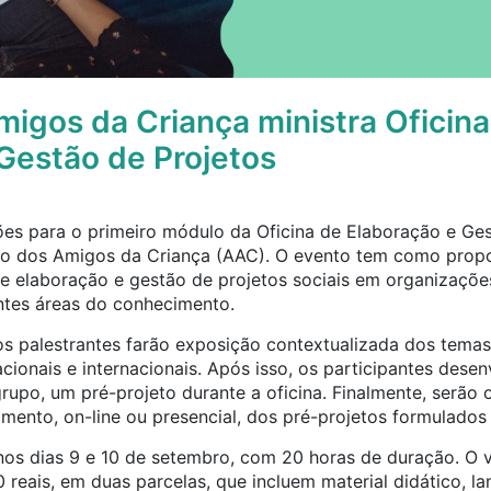
igos da Criança ministra Oficina
Gestão de Projetos
ões para o primeiro módulo da Oficina de Elaboração e Ges
ão dos Amigos da Criança (AAC). O evento tem como propo
e elaboração e gestão de projetos sociais em organizações
entes áreas do conhecimento.
os palestrantes farão exposição contextualizada dos tema
acionais e internacionais. Após isso, os participantes dese
rupo, um pré-projeto durante a oficina. Finalmente, serão 
ento, on-line ou presencial, dos pré-projetos formulados 
 nos dias 9 e 10 de setembro, com 20 horas de duração. O v
0 reais, em duas parcelas, que incluem material didático, la