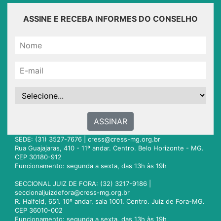
ASSINE E RECEBA INFORMES DO CONSELHO
ASSINAR
SEDE: (31) 3527-7676 |
cress@cress-mg.org.br
Rua Guajajaras, 410 - 11º andar. Centro. Belo Horizonte - MG.
CEP 30180-912
Funcionamento: segunda a sexta, das 13h às 19h
SECCIONAL JUIZ DE FORA: (32) 3217-9186 |
seccionaljuizdefora@cress-mg.org.br
R. Halfeld, 651. 10º andar, sala 1001. Centro. Juiz de Fora-MG.
CEP 36010-002
Funcionamento: segunda a sexta, das 13h às 19h