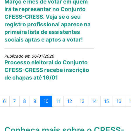
Março é mês de votar em quem
irá te representar no Conjunto
CFESS-CRESS. Veja se o seu
registro profissional aparece na
primeira lista de assistentes
sociais aptas e aptos a votar!
Publicado em 06/01/2026
Processo eleitoral do Conjunto
CFESS-CRESS recebe inscrição
de chapas até 16/01
Page navigation
ina
Página
Página
Página
Página
Página atual
Página
Página
Página
Página
Página
Página
P
6
7
8
9
10
11
12
13
14
15
16
1
Conheça mais sobre o CRESS-