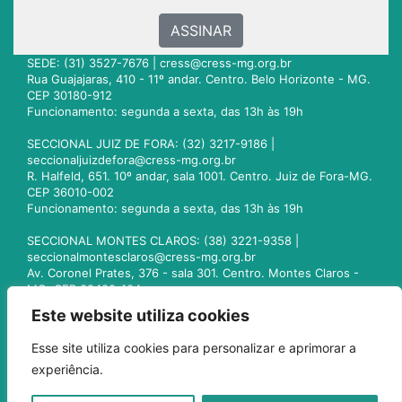
ASSINAR
SEDE: (31) 3527-7676 |
cress@cress-mg.org.br
Rua Guajajaras, 410 - 11º andar. Centro. Belo Horizonte - MG.
CEP 30180-912
Funcionamento: segunda a sexta, das 13h às 19h
SECCIONAL JUIZ DE FORA: (32) 3217-9186 |
seccionaljuizdefora@cress-mg.org.br
R. Halfeld, 651. 10º andar, sala 1001. Centro. Juiz de Fora-MG.
CEP 36010-002
Funcionamento: segunda a sexta, das 13h às 19h
SECCIONAL MONTES CLAROS: (38) 3221-9358 |
seccionalmontesclaros@cress-mg.org.br
Av. Coronel Prates, 376 - sala 301. Centro. Montes Claros -
MG. CEP 39400-104
Funcionamento: segunda a sexta, das 13h às 19h
Este website utiliza cookies
SECCIONAL UBERLÂNDIA: (34) 3236-3024 |
Esse site utiliza cookies para personalizar e aprimorar a
seccionaluberlandia@cress-mg.org.br
experiência.
Av. Afonso Pena, 547 - sala 101. Uberlândia - MG. CEP
38400-128