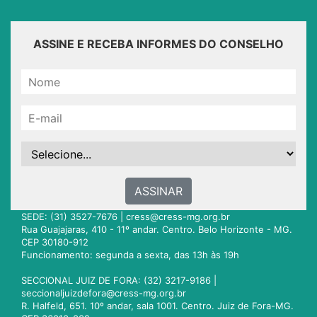
ASSINE E RECEBA INFORMES DO CONSELHO
ASSINAR
SEDE: (31) 3527-7676 |
cress@cress-mg.org.br
Rua Guajajaras, 410 - 11º andar. Centro. Belo Horizonte - MG.
CEP 30180-912
Funcionamento: segunda a sexta, das 13h às 19h
SECCIONAL JUIZ DE FORA: (32) 3217-9186 |
seccionaljuizdefora@cress-mg.org.br
R. Halfeld, 651. 10º andar, sala 1001. Centro. Juiz de Fora-MG.