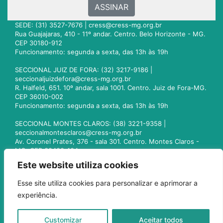
ASSINAR
SEDE: (31) 3527-7676 |
cress@cress-mg.org.br
Rua Guajajaras, 410 - 11º andar. Centro. Belo Horizonte - MG.
CEP 30180-912
Funcionamento: segunda a sexta, das 13h às 19h
SECCIONAL JUIZ DE FORA: (32) 3217-9186 |
seccionaljuizdefora@cress-mg.org.br
R. Halfeld, 651. 10º andar, sala 1001. Centro. Juiz de Fora-MG.
CEP 36010-002
Funcionamento: segunda a sexta, das 13h às 19h
SECCIONAL MONTES CLAROS: (38) 3221-9358 |
seccionalmontesclaros@cress-mg.org.br
Av. Coronel Prates, 376 - sala 301. Centro. Montes Claros -
MG. CEP 39400-104
Funcionamento: segunda a sexta, das 13h às 19h
Este website utiliza cookies
SECCIONAL UBERLÂNDIA: (34) 3236-3024 |
Esse site utiliza cookies para personalizar e aprimorar a
seccionaluberlandia@cress-mg.org.br
experiência.
Av. Afonso Pena, 547 - sala 101. Uberlândia - MG. CEP
38400-128
Funcionamento: segunda a sexta, das 13h às 19h
Customizar
Aceitar todos