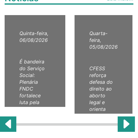
Quinta-feira,
Quarta-
06/08/2026
feira,
05/08/2026
É bandeira
do Serviço
CFESS
Social:
reforça
Plenária
defesa do
FNDC
direito ao
fortalece
aborto
luta pela
legal e
comunicação
orienta
como direito
categoria
humano!
com Nota
Técnica