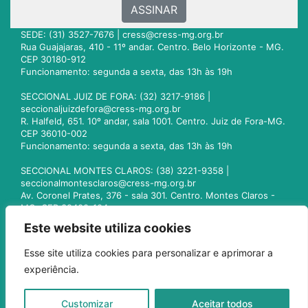
ASSINAR
SEDE: (31) 3527-7676 |
cress@cress-mg.org.br
Rua Guajajaras, 410 - 11º andar. Centro. Belo Horizonte - MG.
CEP 30180-912
Funcionamento: segunda a sexta, das 13h às 19h
SECCIONAL JUIZ DE FORA: (32) 3217-9186 |
seccionaljuizdefora@cress-mg.org.br
R. Halfeld, 651. 10º andar, sala 1001. Centro. Juiz de Fora-MG.
CEP 36010-002
Funcionamento: segunda a sexta, das 13h às 19h
SECCIONAL MONTES CLAROS: (38) 3221-9358 |
seccionalmontesclaros@cress-mg.org.br
Av. Coronel Prates, 376 - sala 301. Centro. Montes Claros -
MG. CEP 39400-104
Funcionamento: segunda a sexta, das 13h às 19h
Este website utiliza cookies
SECCIONAL UBERLÂNDIA: (34) 3236-3024 |
Esse site utiliza cookies para personalizar e aprimorar a
seccionaluberlandia@cress-mg.org.br
experiência.
Av. Afonso Pena, 547 - sala 101. Uberlândia - MG. CEP
38400-128
Funcionamento: segunda a sexta, das 13h às 19h
Customizar
Aceitar todos