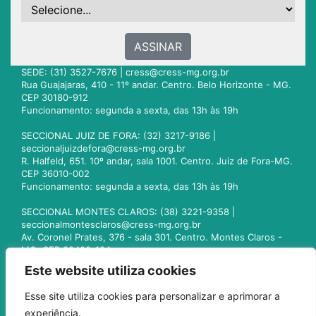
ASSINAR
SEDE: (31) 3527-7676 |
cress@cress-mg.org.br
Rua Guajajaras, 410 - 11º andar. Centro. Belo Horizonte - MG.
CEP 30180-912
Funcionamento: segunda a sexta, das 13h às 19h
SECCIONAL JUIZ DE FORA: (32) 3217-9186 |
seccionaljuizdefora@cress-mg.org.br
R. Halfeld, 651. 10º andar, sala 1001. Centro. Juiz de Fora-MG.
CEP 36010-002
Funcionamento: segunda a sexta, das 13h às 19h
SECCIONAL MONTES CLAROS: (38) 3221-9358 |
seccionalmontesclaros@cress-mg.org.br
Av. Coronel Prates, 376 - sala 301. Centro. Montes Claros -
MG. CEP 39400-104
Funcionamento: segunda a sexta, das 13h às 19h
Este website utiliza cookies
SECCIONAL UBERLÂNDIA: (34) 3236-3024 |
Esse site utiliza cookies para personalizar e aprimorar a
seccionaluberlandia@cress-mg.org.br
experiência.
Av. Afonso Pena, 547 - sala 101. Uberlândia - MG. CEP