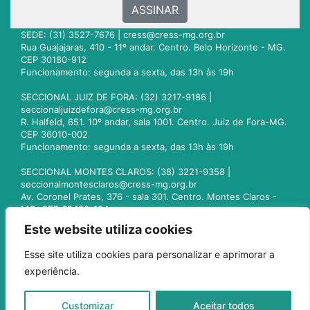
ASSINAR
SEDE: (31) 3527-7676 |
cress@cress-mg.org.br
Rua Guajajaras, 410 - 11º andar. Centro. Belo Horizonte - MG.
CEP 30180-912
Funcionamento: segunda a sexta, das 13h às 19h
SECCIONAL JUIZ DE FORA: (32) 3217-9186 |
seccionaljuizdefora@cress-mg.org.br
R. Halfeld, 651. 10º andar, sala 1001. Centro. Juiz de Fora-MG.
CEP 36010-002
Funcionamento: segunda a sexta, das 13h às 19h
SECCIONAL MONTES CLAROS: (38) 3221-9358 |
seccionalmontesclaros@cress-mg.org.br
Av. Coronel Prates, 376 - sala 301. Centro. Montes Claros -
MG. CEP 39400-104
Funcionamento: segunda a sexta, das 13h às 19h
Este website utiliza cookies
SECCIONAL UBERLÂNDIA: (34) 3236-3024 |
Esse site utiliza cookies para personalizar e aprimorar a
seccionaluberlandia@cress-mg.org.br
experiência.
Av. Afonso Pena, 547 - sala 101. Uberlândia - MG. CEP
38400-128
Funcionamento: segunda a sexta, das 13h às 19h
Customizar
Aceitar todos