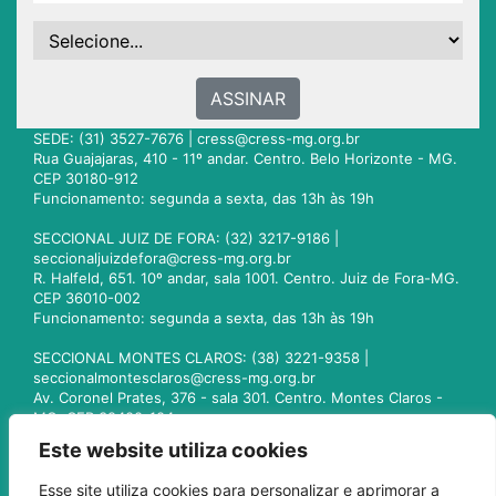
ASSINAR
SEDE: (31) 3527-7676 |
cress@cress-mg.org.br
Rua Guajajaras, 410 - 11º andar. Centro. Belo Horizonte - MG.
CEP 30180-912
Funcionamento: segunda a sexta, das 13h às 19h
SECCIONAL JUIZ DE FORA: (32) 3217-9186 |
seccionaljuizdefora@cress-mg.org.br
R. Halfeld, 651. 10º andar, sala 1001. Centro. Juiz de Fora-MG.
CEP 36010-002
Funcionamento: segunda a sexta, das 13h às 19h
SECCIONAL MONTES CLAROS: (38) 3221-9358 |
seccionalmontesclaros@cress-mg.org.br
Av. Coronel Prates, 376 - sala 301. Centro. Montes Claros -
MG. CEP 39400-104
Funcionamento: segunda a sexta, das 13h às 19h
Este website utiliza cookies
SECCIONAL UBERLÂNDIA: (34) 3236-3024 |
Esse site utiliza cookies para personalizar e aprimorar a