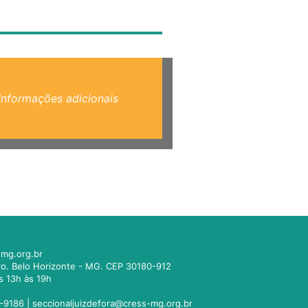
Informações adicionais
mg.org.br
tro. Belo Horizonte - MG. CEP 30180-912
s 13h às 19h
-9186 |
seccionaljuizdefora@cress-mg.org.br