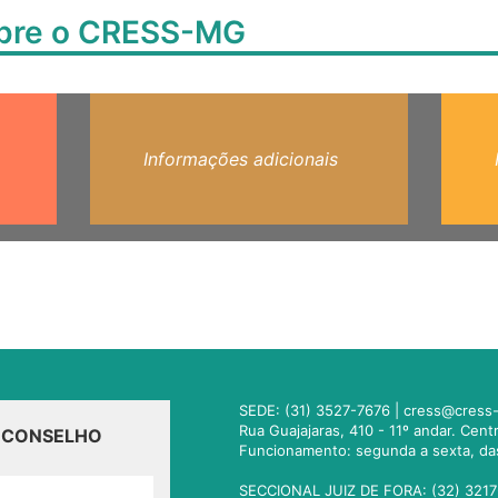
obre o CRESS-MG
Informações adicionais
SEDE: (31) 3527-7676 |
cress@cress-
Rua Guajajaras, 410 - 11º andar. Cen
O CONSELHO
Funcionamento: segunda a sexta, da
SECCIONAL JUIZ DE FORA: (32) 3217