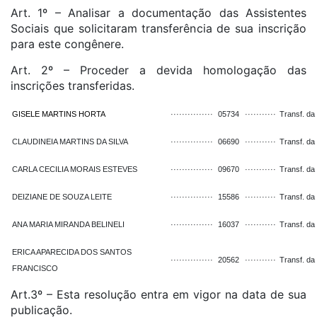
Art. 1º – Analisar a documentação das Assistentes
Sociais que solicitaram transferência de sua inscrição
para este congênere.
Art. 2º – Proceder a devida homologação das
inscrições transferidas.
GISELE MARTINS HORTA
···············
05734
···········
Transf. da
CLAUDINEIA MARTINS DA SILVA
···············
06690
···········
Transf. da
CARLA CECILIA MORAIS ESTEVES
···············
09670
···········
Transf. da
DEIZIANE DE SOUZA LEITE
···············
15586
···········
Transf. da
ANA MARIA MIRANDA BELINELI
···············
16037
···········
Transf. da
ERICA APARECIDA DOS SANTOS
···············
20562
···········
Transf. da
FRANCISCO
Art.3º – Esta resolução entra em vigor na data de sua
publicação.