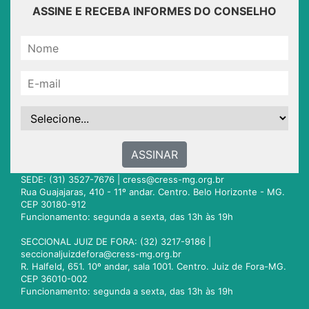
ASSINE E RECEBA INFORMES DO CONSELHO
ASSINAR
SEDE: (31) 3527-7676 |
cress@cress-mg.org.br
Rua Guajajaras, 410 - 11º andar. Centro. Belo Horizonte - MG.
CEP 30180-912
Funcionamento: segunda a sexta, das 13h às 19h
SECCIONAL JUIZ DE FORA: (32) 3217-9186 |
seccionaljuizdefora@cress-mg.org.br
R. Halfeld, 651. 10º andar, sala 1001. Centro. Juiz de Fora-MG.
CEP 36010-002
Funcionamento: segunda a sexta, das 13h às 19h