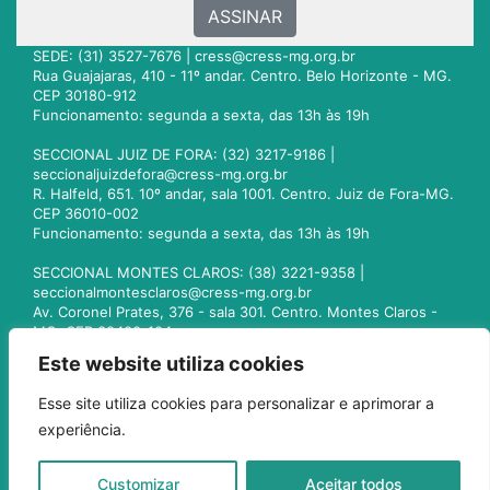
ASSINAR
SEDE: (31) 3527-7676 |
cress@cress-mg.org.br
Rua Guajajaras, 410 - 11º andar. Centro. Belo Horizonte - MG.
CEP 30180-912
Funcionamento: segunda a sexta, das 13h às 19h
SECCIONAL JUIZ DE FORA: (32) 3217-9186 |
seccionaljuizdefora@cress-mg.org.br
R. Halfeld, 651. 10º andar, sala 1001. Centro. Juiz de Fora-MG.
CEP 36010-002
Funcionamento: segunda a sexta, das 13h às 19h
SECCIONAL MONTES CLAROS: (38) 3221-9358 |
seccionalmontesclaros@cress-mg.org.br
Av. Coronel Prates, 376 - sala 301. Centro. Montes Claros -
MG. CEP 39400-104
Funcionamento: segunda a sexta, das 13h às 19h
Este website utiliza cookies
SECCIONAL UBERLÂNDIA: (34) 3236-3024 |
Esse site utiliza cookies para personalizar e aprimorar a
seccionaluberlandia@cress-mg.org.br
experiência.
Av. Afonso Pena, 547 - sala 101. Uberlândia - MG. CEP
38400-128
Funcionamento: segunda a sexta, das 13h às 19h
Customizar
Aceitar todos