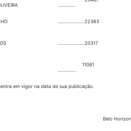
LIVEIRA
…………..
LHO
…………………
22383
TOS
…………………
20317
11081
…………..
 entra em vigor na data de sua publicação.
Belo Horizon