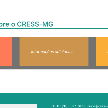
obre o CRESS-MG
Informações adicionais
SEDE: (31) 3527-7676 |
cress@cress-