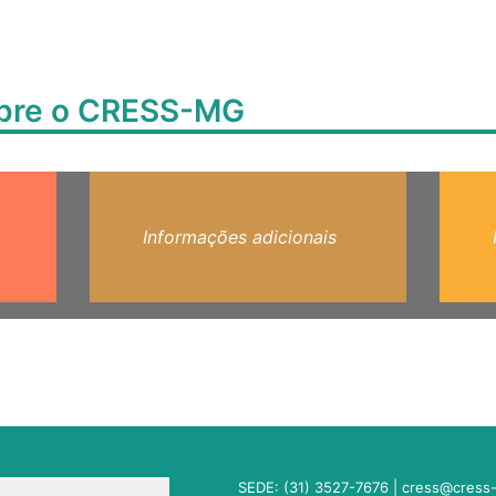
obre o CRESS-MG
Informações adicionais
SEDE: (31) 3527-7676 |
cress@cress-