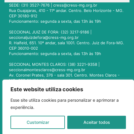
SEDE: (31) 3527-7676 |
cress@cress-mg.org.br
Rua Guajajaras, 410 - 11º andar. Centro. Belo Horizonte - MG.
CEP 30180-912
Funcionamento: segunda a sexta, das 13h às 19h
SECCIONAL JUIZ DE FORA: (32) 3217-9186 |
seccionaljuizdefora@cress-mg.org.br
R. Halfeld, 651. 10º andar, sala 1001. Centro. Juiz de Fora-MG.
CEP 36010-002
Funcionamento: segunda a sexta, das 13h às 19h
SECCIONAL MONTES CLAROS: (38) 3221-9358 |
seccionalmontesclaros@cress-mg.org.br
Av. Coronel Prates, 376 - sala 301. Centro. Montes Claros -
MG. CEP 39400-104
Funcionamento: segunda a sexta, das 13h às 19h
Este website utiliza cookies
SECCIONAL UBERLÂNDIA: (34) 3236-3024 |
Esse site utiliza cookies para personalizar e aprimorar a
seccionaluberlandia@cress-mg.org.br
experiência.
Av. Afonso Pena, 547 - sala 101. Uberlândia - MG. CEP
38400-128
Funcionamento: segunda a sexta, das 13h às 19h
Customizar
Aceitar todos