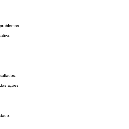
s problemas.
ativa.
sultados.
 das ações.
idade.