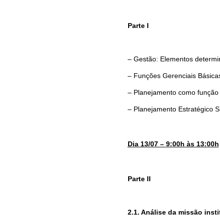
Parte I
– Gestão: Elementos determi
– Funções Gerenciais Básicas
– Planejamento como função 
– Planejamento Estratégico Si
Dia 13/07 – 9:00h às 13:00h
Parte II 
2.1. Análise da missão inst