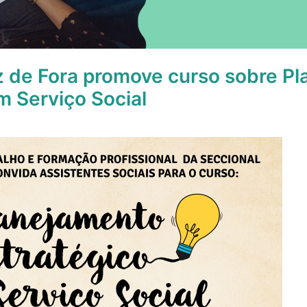
z de Fora promove curso sobre P
m Serviço Social