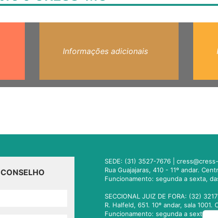
Informações adicionais
SEDE: (31) 3527-7676 |
cress@cress-
Rua Guajajaras, 410 - 11º andar. Cen
O CONSELHO
Funcionamento: segunda a sexta, da
SECCIONAL JUIZ DE FORA: (32) 3217
R. Halfeld, 651. 10º andar, sala 100
Funcionamento: segunda a sexta, da