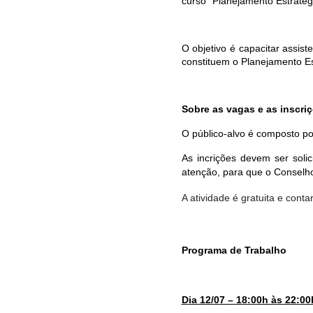
curso "Planejamento Estratég
O objetivo é c
apacitar assist
constituem o Planejamento Est
Sobre as vagas e as inscri
O público-alvo é composto po
As incrições devem ser soli
atenção, para que o Conselho
A atividade é gratuita e conta
Programa de Trabalho
Dia 12/07 – 18:00h às 22:00