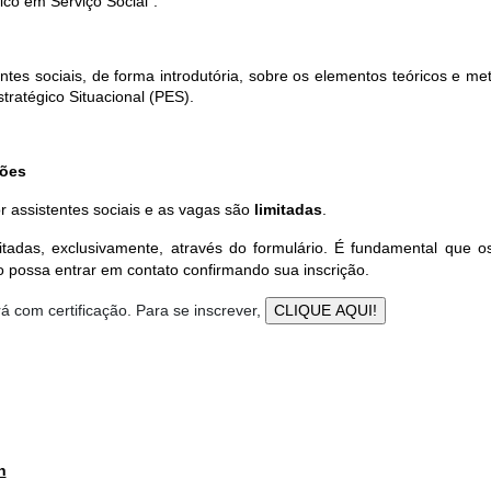
ico em Serviço Social".
entes sociais, de forma introdutória, sobre os elementos teóricos e m
ratégico Situacional (PES). 
ções
r assistentes sociais e as vagas são
limitadas
.
citadas, exclusivamente, através do formulário. É fundamental que 
 possa entrar em contato confirmando sua inscrição.
rá com certificação.
Para se inscrever,
h