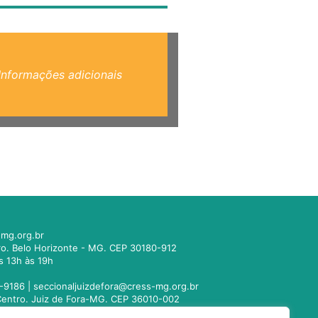
Informações adicionais
mg.org.br
tro. Belo Horizonte - MG. CEP 30180-912
s 13h às 19h
-9186 |
seccionaljuizdefora@cress-mg.org.br
1. Centro. Juiz de Fora-MG. CEP 36010-002
s 13h às 19h