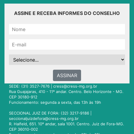
ASSINE E RECEBA INFORMES DO CONSELHO
ASSINAR
SEDE: (31) 3527-7676 |
cress@cress-mg.org.br
Rua Guajajaras, 410 - 11º andar. Centro. Belo Horizonte - MG.
CEP 30180-912
Funcionamento: segunda a sexta, das 13h às 19h
SECCIONAL JUIZ DE FORA: (32) 3217-9186 |
seccionaljuizdefora@cress-mg.org.br
R. Halfeld, 651. 10º andar, sala 1001. Centro. Juiz de Fora-MG.
CEP 36010-002