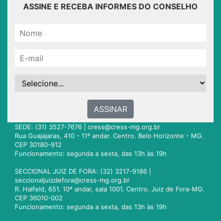
ASSINE E RECEBA INFORMES DO CONSELHO
ASSINAR
SEDE: (31) 3527-7676 |
cress@cress-mg.org.br
Rua Guajajaras, 410 - 11º andar. Centro. Belo Horizonte - MG.
CEP 30180-912
Funcionamento: segunda a sexta, das 13h às 19h
SECCIONAL JUIZ DE FORA: (32) 3217-9186 |
seccionaljuizdefora@cress-mg.org.br
R. Halfeld, 651. 10º andar, sala 1001. Centro. Juiz de Fora-MG.
CEP 36010-002
Funcionamento: segunda a sexta, das 13h às 19h