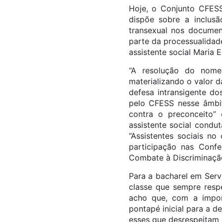
Hoje, o Conjunto CFES
dispõe sobre a inclusã
transexual nos documen
parte da processualidade
assistente social Maria 
“A resolução do nome 
materializando o valor d
defesa intransigente do
pelo CFESS nesse âmbito
contra o preconceito
assistente social condu
“Assistentes sociais n
participação nas Conf
Combate à Discriminaç
Para a bacharel em Serv
classe que sempre respe
acho que, com a impor
pontapé inicial para a 
esses que desrespeitam 