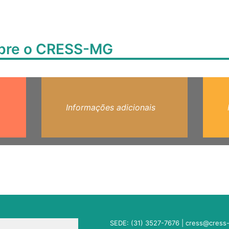
obre o CRESS-MG
Informações adicionais
SEDE: (31) 3527-7676 |
cress@cress-