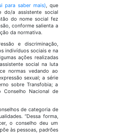
ui para saber mais)
, que
 do/a assistente social
stão do nome social fez
ssão, conforme salienta a
ição da normativa.
essão e discriminação,
s indivíduos sociais e na
algumas ações realizadas
ssistente social na luta
ece normas vedando ao
xpressão sexual; a série
rno sobre Transfobia; a
o Conselho Nacional de
onselhos de categoria de
ualidades. “Dessa forma,
cer, o conselho deu um
mpõe às pessoas, padrões