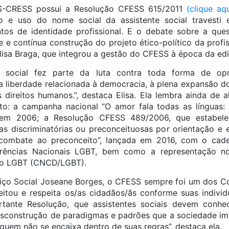
S-CRESS possui a Resolução CFESS 615/2011
(clique aq
o e uso do nome social da assistente social travesti e
tos de identidade profissional. E o debate sobre a que
 e contínua construção do projeto ético-político da profi
Elisa Braga, que integrou a gestão do CFESS à época da ed
social fez parte da luta contra toda forma de opr
a liberdade relacionada à democracia, à plena expansão do
s direitos humanos.”, destaca Elisa. Ela lembra ainda de 
: a campanha nacional “O amor fala todas as línguas: a
” em 2006; a Resolução CFESS 489/2006, que estabel
tas discriminatórias ou preconceituosas por orientação e e
o combate ao preconceito”, lançada em 2016, com o cade
erências Nacionais LGBT, bem como a representação n
ão LGBT (CNCD/LGBT).
iço Social Joseane Borges, o CFESS sempre foi um dos C
itou e respeita os/as cidadãos/ãs conforme suas individ
tante Resolução, que assistentes sociais devem conhe
desconstrução de paradigmas e padrões que a sociedade i
quem não se encaixa dentro de suas regras”, destaca ela.