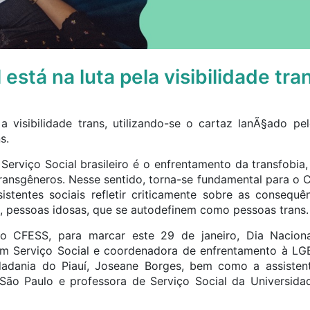
 está na luta pela visibilidade tra
erviço Social brasileiro é o enfrentamento da transfobia,
e transgêneros. Nesse sentido, torna-se fundamental para 
istentes sociais refletir criticamente sobre as consequê
s, pessoas idosas, que se autodefinem como pessoas trans.
o CFESS, para marcar este 29 de janeiro, Dia Nacional
em Serviço Social e coordenadora de enfrentamento à LG
idadania do Piauí, Joseane Borges, bem como a assisten
 São Paulo e professora de Serviço Social da Universid