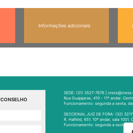
Informações adicionais
SEDE: (31) 3527-7676 |
cress@cress-
Rua Guajajaras, 410 - 11º andar. Cen
O CONSELHO
Funcionamento: segunda a sexta, da
SECCIONAL JUIZ DE FORA: (32) 3217
R. Halfeld, 651. 10º andar, sala 100
Funcionamento: segunda a sexta, da