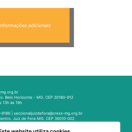
Informações adicionais
mg.org.br
tro. Belo Horizonte - MG. CEP 30180-912
s 13h às 19h
-9186 |
seccionaljuizdefora@cress-mg.org.br
1. Centro. Juiz de Fora-MG. CEP 36010-002
s 13h às 19h
Este website utiliza cookies