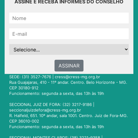
ASSINE E RECEBA INFORMES DO CONSELHO
ASSINAR
SEDE: (31) 3527-7676 |
cress@cress-mg.org.br
Rua Guajajaras, 410 - 11º andar. Centro. Belo Horizonte - MG.
CEP 30180-912
Funcionamento: segunda a sexta, das 13h às 19h
SECCIONAL JUIZ DE FORA: (32) 3217-9186 |
seccionaljuizdefora@cress-mg.org.br
R. Halfeld, 651. 10º andar, sala 1001. Centro. Juiz de Fora-MG.
CEP 36010-002
Funcionamento: segunda a sexta, das 13h às 19h
SECCIONAL MONTES CLAROS: (38) 3221-9358 |