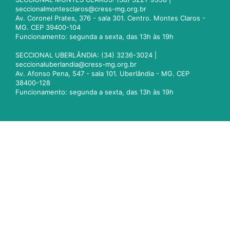
seccionalmontesclaros@cress-mg.org.br
Av. Coronel Prates, 376 - sala 301. Centro. Montes Claros -
MG. CEP 39400-104
Funcionamento: segunda a sexta, das 13h às 19h
SECCIONAL UBERLÂNDIA: (34) 3236-3024 |
seccionaluberlandia@cress-mg.org.br
Av. Afonso Pena, 547 - sala 101. Uberlândia - MG. CEP
38400-128
Funcionamento: segunda a sexta, das 13h às 19h