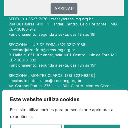
ASSINAR
SEDE: (31) 3527-7676 |
cress@cress-mg.org.br
Rua Guajajaras, 410 - 11º andar. Centro. Belo Horizonte - MG.
CEP 30180-912
Funcionamento: segunda a sexta, das 13h às 19h
SECCIONAL JUIZ DE FORA: (32) 3217-9186 |
seccionaljuizdefora@cress-mg.org.br
R. Halfeld, 651. 10º andar, sala 1001. Centro. Juiz de Fora-MG.
CEP 36010-002
Funcionamento: segunda a sexta, das 13h às 19h
SECCIONAL MONTES CLAROS: (38) 3221-9358 |
seccionalmontesclaros@cress-mg.org.br
Av. Coronel Prates, 376 - sala 301. Centro. Montes Claros -
MG. CEP 39400-104
Funcionamento: segunda a sexta, das 13h às 19h
Este website utiliza cookies
SECCIONAL UBERLÂNDIA: (34) 3236-3024 |
Esse site utiliza cookies para personalizar e aprimorar a
seccionaluberlandia@cress-mg.org.br
experiência.
Av. Afonso Pena, 547 - sala 101. Uberlândia - MG. CEP
38400-128
Funcionamento: segunda a sexta, das 13h às 19h