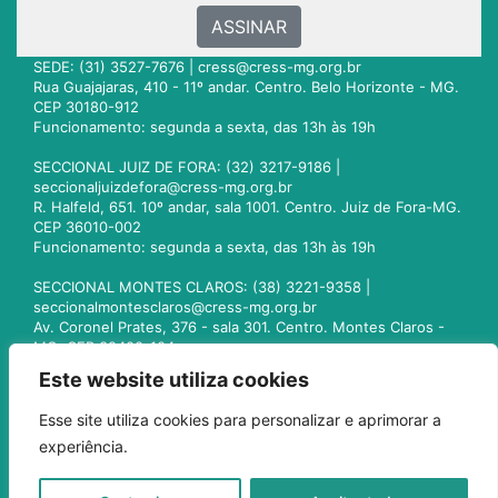
ASSINAR
SEDE: (31) 3527-7676 |
cress@cress-mg.org.br
Rua Guajajaras, 410 - 11º andar. Centro. Belo Horizonte - MG.
CEP 30180-912
Funcionamento: segunda a sexta, das 13h às 19h
SECCIONAL JUIZ DE FORA: (32) 3217-9186 |
seccionaljuizdefora@cress-mg.org.br
R. Halfeld, 651. 10º andar, sala 1001. Centro. Juiz de Fora-MG.
CEP 36010-002
Funcionamento: segunda a sexta, das 13h às 19h
SECCIONAL MONTES CLAROS: (38) 3221-9358 |
seccionalmontesclaros@cress-mg.org.br
Av. Coronel Prates, 376 - sala 301. Centro. Montes Claros -
MG. CEP 39400-104
Funcionamento: segunda a sexta, das 13h às 19h
Este website utiliza cookies
SECCIONAL UBERLÂNDIA: (34) 3236-3024 |
Esse site utiliza cookies para personalizar e aprimorar a
seccionaluberlandia@cress-mg.org.br
experiência.
Av. Afonso Pena, 547 - sala 101. Uberlândia - MG. CEP
38400-128
Funcionamento: segunda a sexta, das 13h às 19h