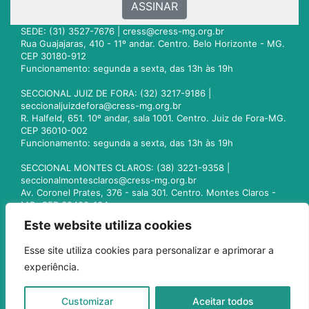
ASSINAR
SEDE: (31) 3527-7676 |
cress@cress-mg.org.br
Rua Guajajaras, 410 - 11º andar. Centro. Belo Horizonte - MG.
CEP 30180-912
Funcionamento: segunda a sexta, das 13h às 19h
SECCIONAL JUIZ DE FORA: (32) 3217-9186 |
seccionaljuizdefora@cress-mg.org.br
R. Halfeld, 651. 10º andar, sala 1001. Centro. Juiz de Fora-MG.
CEP 36010-002
Funcionamento: segunda a sexta, das 13h às 19h
SECCIONAL MONTES CLAROS: (38) 3221-9358 |
seccionalmontesclaros@cress-mg.org.br
Av. Coronel Prates, 376 - sala 301. Centro. Montes Claros -
MG. CEP 39400-104
Funcionamento: segunda a sexta, das 13h às 19h
Este website utiliza cookies
SECCIONAL UBERLÂNDIA: (34) 3236-3024 |
Esse site utiliza cookies para personalizar e aprimorar a
seccionaluberlandia@cress-mg.org.br
experiência.
Av. Afonso Pena, 547 - sala 101. Uberlândia - MG. CEP
38400-128
Funcionamento: segunda a sexta, das 13h às 19h
Customizar
Aceitar todos