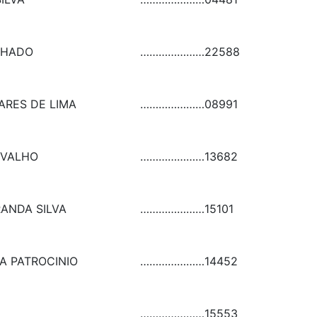
CHADO
…………………
22588
ARES DE LIMA
…………………
08991
RVALHO
…………………
13682
ANDA SILVA
…………………
15101
MA PATROCINIO
…………………
14452
…………………
15553