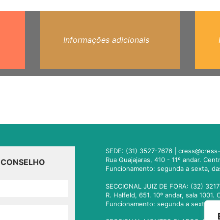
Informações adicionais
SEDE: (31) 3527-7676 |
cress@cress-
Rua Guajajaras, 410 - 11º andar. Cen
O CONSELHO
Funcionamento: segunda a sexta, da
SECCIONAL JUIZ DE FORA: (32) 3217
R. Halfeld, 651. 10º andar, sala 100
Funcionamento: segunda a sexta, da