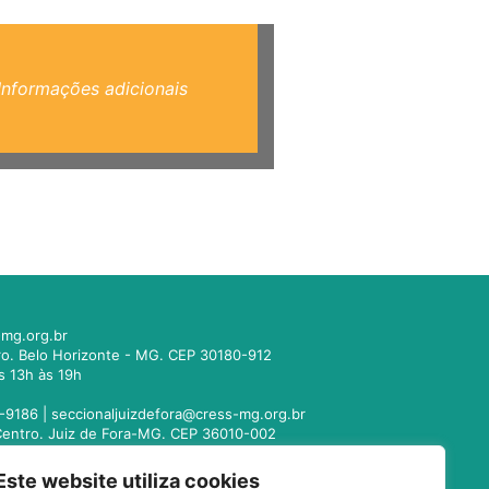
Informações adicionais
mg.org.br
tro. Belo Horizonte - MG. CEP 30180-912
s 13h às 19h
-9186 |
seccionaljuizdefora@cress-mg.org.br
1. Centro. Juiz de Fora-MG. CEP 36010-002
s 13h às 19h
Este website utiliza cookies