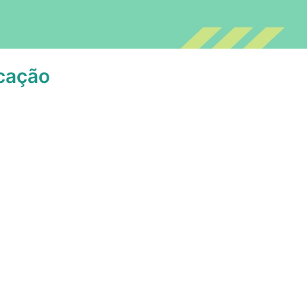
ucação