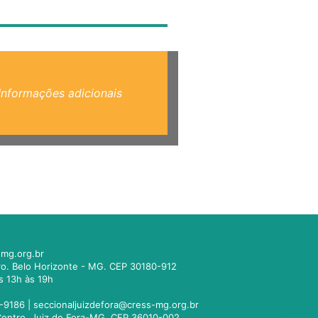
Informações adicionais
mg.org.br
tro. Belo Horizonte - MG. CEP 30180-912
s 13h às 19h
-9186 |
seccionaljuizdefora@cress-mg.org.br
1. Centro. Juiz de Fora-MG. CEP 36010-002