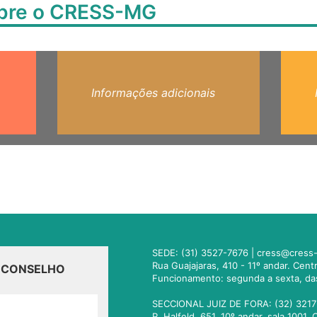
obre o CRESS-MG
Informações adicionais
SEDE: (31) 3527-7676 |
cress@cress-
Rua Guajajaras, 410 - 11º andar. Cen
O CONSELHO
Funcionamento: segunda a sexta, da
SECCIONAL JUIZ DE FORA: (32) 3217
R. Halfeld, 651. 10º andar, sala 100