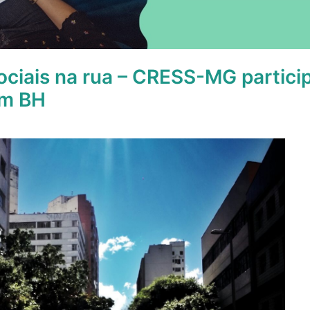
ociais na rua – CRESS-MG particip
em BH