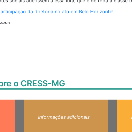
ntes sociais aderissem a essa luta, que é de toda a classe 
participação da diretoria no ato em Belo Horizonte!
ato/MG.
obre o CRESS-MG
Informações adicionais