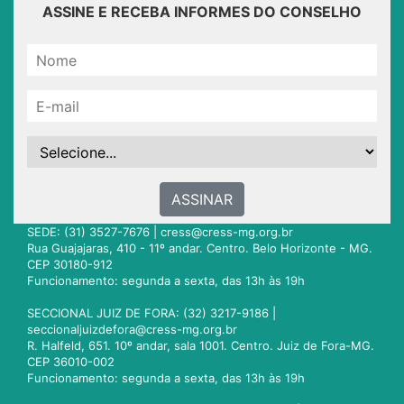
ASSINE E RECEBA INFORMES DO CONSELHO
ASSINAR
SEDE: (31) 3527-7676 |
cress@cress-mg.org.br
Rua Guajajaras, 410 - 11º andar. Centro. Belo Horizonte - MG.
CEP 30180-912
Funcionamento: segunda a sexta, das 13h às 19h
SECCIONAL JUIZ DE FORA: (32) 3217-9186 |
seccionaljuizdefora@cress-mg.org.br
R. Halfeld, 651. 10º andar, sala 1001. Centro. Juiz de Fora-MG.
CEP 36010-002
Funcionamento: segunda a sexta, das 13h às 19h