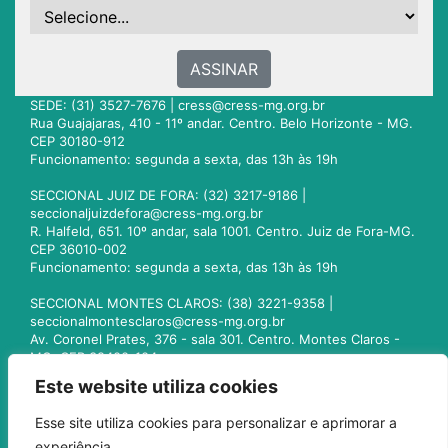
ASSINAR
SEDE: (31) 3527-7676 |
cress@cress-mg.org.br
Rua Guajajaras, 410 - 11º andar. Centro. Belo Horizonte - MG.
CEP 30180-912
Funcionamento: segunda a sexta, das 13h às 19h
SECCIONAL JUIZ DE FORA: (32) 3217-9186 |
seccionaljuizdefora@cress-mg.org.br
R. Halfeld, 651. 10º andar, sala 1001. Centro. Juiz de Fora-MG.
CEP 36010-002
Funcionamento: segunda a sexta, das 13h às 19h
SECCIONAL MONTES CLAROS: (38) 3221-9358 |
seccionalmontesclaros@cress-mg.org.br
Av. Coronel Prates, 376 - sala 301. Centro. Montes Claros -
MG. CEP 39400-104
Funcionamento: segunda a sexta, das 13h às 19h
Este website utiliza cookies
SECCIONAL UBERLÂNDIA: (34) 3236-3024 |
Esse site utiliza cookies para personalizar e aprimorar a
seccionaluberlandia@cress-mg.org.br
experiência.
Av. Afonso Pena, 547 - sala 101. Uberlândia - MG. CEP