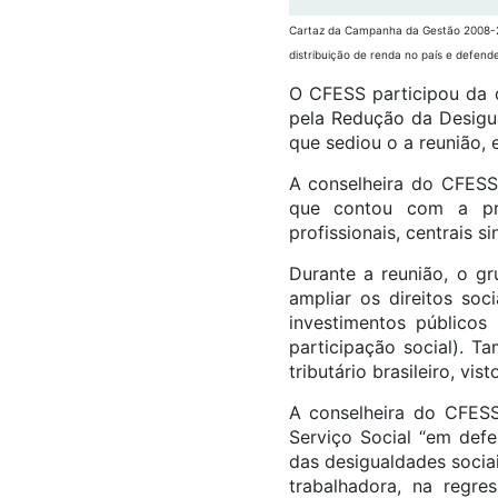
Cartaz da Campanha da Gestão 2008-201
distribuição de renda no país e defen
O CFESS participou da 
pela Redução da Desigua
que sediou o a reunião, 
A conselheira do CFESS 
que contou com a pres
profissionais, centrais s
Durante a reunião, o g
ampliar os direitos soc
investimentos público
participação social). 
tributário brasileiro, v
A conselheira do CFESS
Serviço Social “em def
das desigualdades sociai
trabalhadora, na regre