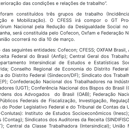
erioração das condições e relações de trabalho”.
foram constituídos três grupos de trabalho (Incidênci
ação e Mobilização). O CFESS irá compor o GT Pro
órum Nacional pela Redução da Desigualdade Social no B
nha, será constituída pelo Cofecon, Oxfam e Federação N
união ocorrerá no dia 10 de março.
 das seguintes entidades: Cofecon; CFESS; OXFAM Brasil,
ceita Federal do Brasil (Anfip); Central Geral dos Trabalh
epartamento Intersindical de Estudos e Estatísticas So
vida; Conselho Regional de Economia do Distrito Federal
a do Distrito Federal (Sindecon/DF); Sindicato dos Trabalh
EP); Confederação Nacional dos Trabalhadores na Indústr
adores (UGT); Conferência Nacional dos Bispos do Brasil (
Ordens dos Advogados do Brasil (OAB); Federação Nacio
úblicos Federais de Fiscalização, Investigação, Regulaçã
 do Poder Legislativo Federal e do Tribunal de Contas da Un
-Conlutas): Instituto de Estudos Socioeconômicos (Inesc
s (Contag); Sindicatos dos Auditores da Receita (SINDIFISC
; Central da Classe Trabalhadora (Intersindical); União