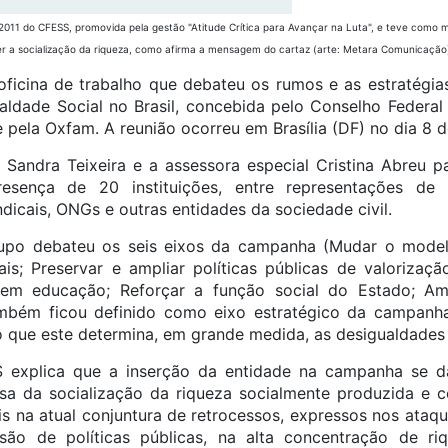
1 do CFESS, promovida pela gestão "Atitude Crítica para Avançar na Luta", e teve como mo
der a socialização da riqueza, como afirma a mensagem do cartaz (arte: Metara Comunicação
oficina de trabalho que debateu os rumos e as estratégi
ldade Social no Brasil, concebida pelo Conselho Federa
e pela Oxfam. A reunião ocorreu em Brasília (DF) no dia 8 d
Sandra Teixeira e a assessora especial Cristina Abreu pa
ença de 20 instituições, entre representações de 
indicais, ONGs e outras entidades da sociedade civil.
rupo debateu os seis eixos da campanha (Mudar o modelo 
iais; Preservar e ampliar políticas públicas de valorizaç
s em educação; Reforçar a função social do Estado; Am
Também ficou definido como eixo estratégico da campa
isto que este determina, em grande medida, as desigualdades 
 explica que a inserção da entidade na campanha se d
esa da socialização da riqueza socialmente produzida e 
s na atual conjuntura de retrocessos, expressos nos ataqu
ssão de políticas públicas, na alta concentração de riq