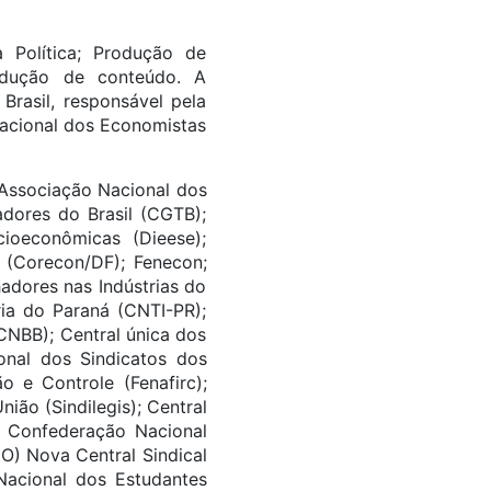
a Política; Produção de
dução de conteúdo. A
rasil, responsável pela
acional dos Economistas
 Associação Nacional dos
adores do Brasil (CGTB);
cioeconômicas (Dieese);
 (Corecon/DF); Fenecon;
adores nas Indústrias do
ia do Paraná (CNTI-PR);
CNBB); Central única dos
nal dos Sindicatos dos
o e Controle (Fenafirc);
ião (Sindilegis); Central
); Confederação Nacional
O) Nova Central Sindical
 Nacional dos Estudantes