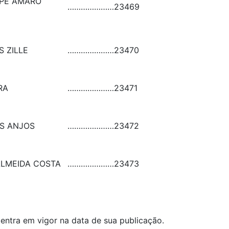
IPE AMARO
…………………
23469
S ZILLE
…………………
23470
RA
…………………
23471
OS ANJOS
…………………
23472
ALMEIDA COSTA
…………………
23473
 entra em vigor na data de sua publicação.